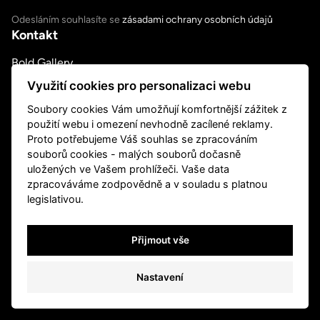
Odesláním souhlasíte se
zásadami ochrany osobních údajů
Kontakt
Bold Gallery
U Měšťanského pivovaru 6a, Praha 7
Využití cookies pro personalizaci webu
út – pá 14:00–18:00, so 11:00-18:00
Soubory cookies Vám umožňují komfortnější zážitek z
nebo podle ujednání
použití webu i omezení nevhodně zacílené reklamy.
+420 739 045 855
Proto potřebujeme Váš souhlas se zpracováním
info@boldgallery.art
souborů cookies - malých souborů dočasně
Sledujte nás
uložených ve Vašem prohlížeči. Vaše data
zpracováváme zodpovědně a v souladu s platnou
legislativou.
Přijmout vše
Cookies
Nastavení
© Moemi Yamamoto 2026
/
* si
/