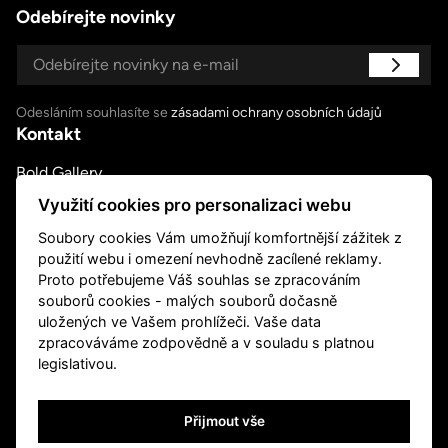
Odebírejte novinky
Odesláním souhlasíte se
zásadami ochrany osobních údajů
Kontakt
Bold Gallery
U Měšťanského pivovaru 6a, Praha 7
Využití cookies pro personalizaci webu
út – pá 14:00–18:00, so 11:00-18:00
Soubory cookies Vám umožňují komfortnější zážitek z
nebo podle ujednání
použití webu i omezení nevhodně zacílené reklamy.
+420 739 045 855
Proto potřebujeme Váš souhlas se zpracováním
info@boldgallery.art
souborů cookies - malých souborů dočasně
Sledujte nás
uložených ve Vašem prohlížeči. Vaše data
zpracováváme zodpovědně a v souladu s platnou
legislativou.
Přijmout vše