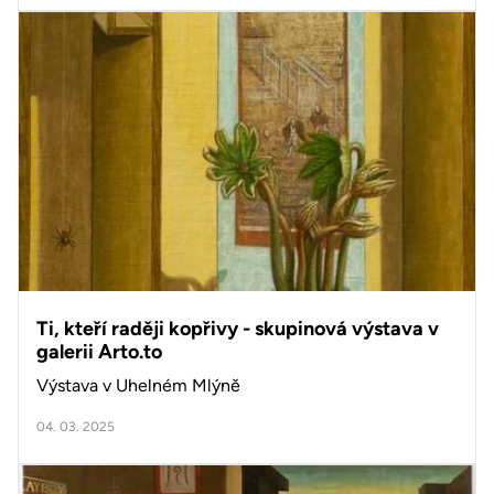
Ti, kteří raději kopřivy - skupinová výstava v
galerii Arto.to
Výstava v Uhelném Mlýně
04. 03. 2025