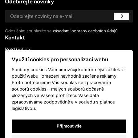
Odebírejte novinky
Odesláním souhlasíte se
zásadami ochrany osobních údajů
Kontakt
Bold Gallery
U Měšťanského pivovaru 6a, Praha 7
Využití cookies pro personalizaci webu
út – pá 14:00–18:00, so 11:00-18:00
Soubory cookies Vám umožňují komfortnější zážitek z
nebo podle ujednání
použití webu i omezení nevhodně zacílené reklamy.
+420 739 045 855
Proto potřebujeme Váš souhlas se zpracováním
info@boldgallery.art
souborů cookies - malých souborů dočasně
Sledujte nás
uložených ve Vašem prohlížeči. Vaše data
zpracováváme zodpovědně a v souladu s platnou
legislativou.
Přijmout vše